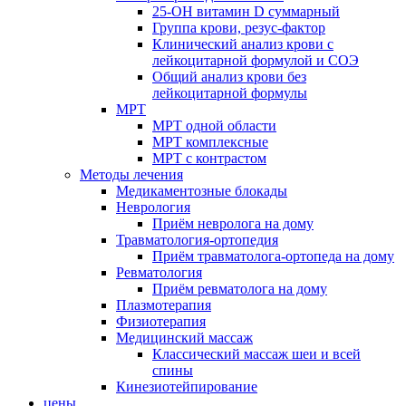
25-OH витамин D суммарный
Группа крови, резус-фактор
Клинический анализ крови с
лейкоцитарной формулой и СОЭ
Общий анализ крови без
лейкоцитарной формулы
МРТ
МРТ одной области
МРТ комплексные
МРТ с контрастом
Методы лечения
Медикаментозные блокады
Неврология
Приём невролога на дому
Травматология-ортопедия
Приём травматолога-ортопеда на дому
Ревматология
Приём ревматолога на дому
Плазмотерапия
Физиотерапия
Медицинский массаж
Классический массаж шеи и всей
спины
Кинезиотейпирование
цены