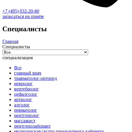
+7 (495) 032-20-80
записаться на приём
Специалисты
Главная
Специалисты
cпециализация
Все
главный врач
травматолог-ортопед
невролог
вертебролог
цефалголог
артролог
алголог
ревматолог
рентгенолог
массажист
рентгенолаборант
медицинская сестра процедурного кабинета