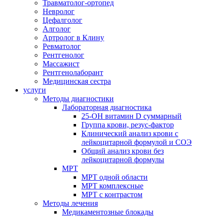
Травматолог-ортопед
Невролог
Цефалголог
Алголог
Артролог в Клину
Ревматолог
Рентгенолог
Массажист
Рентгенолаборант
Медицинская сестра
услуги
Методы диагностики
Лабораторная диагностика
25-OH витамин D суммарный
Группа крови, резус-фактор
Клинический анализ крови с
лейкоцитарной формулой и СОЭ
Общий анализ крови без
лейкоцитарной формулы
МРТ
МРТ одной области
МРТ комплексные
МРТ с контрастом
Методы лечения
Медикаментозные блокады