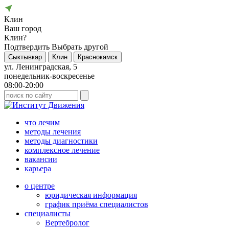
Клин
Ваш город
Клин?
Подтвердить
Выбрать другой
Сыктывкар
Клин
Краснокамск
ул. Ленинградская, 5
понедельник-воскресенье
08:00-20:00
что лечим
методы лечения
методы диагностики
комплексное лечение
вакансии
карьера
о центре
юридическая информация
график приёма специалистов
специалисты
Вертебролог