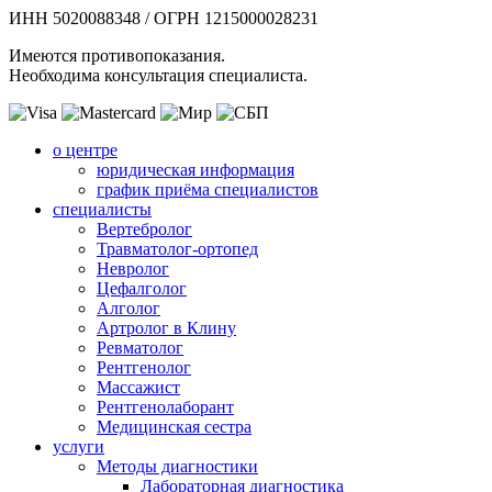
ИНН 5020088348 / ОГРН 1215000028231
Имеются противопоказания.
Необходима консультация специалиста.
о центре
юридическая информация
график приёма специалистов
специалисты
Вертебролог
Травматолог-ортопед
Невролог
Цефалголог
Алголог
Артролог в Клину
Ревматолог
Рентгенолог
Массажист
Рентгенолаборант
Медицинская сестра
услуги
Методы диагностики
Лабораторная диагностика