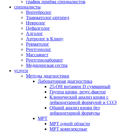
график приёма специалистов
специалисты
Вертебролог
Травматолог-ортопед
Невролог
Цефалголог
Алголог
Артролог в Клину
Ревматолог
Рентгенолог
Массажист
Рентгенолаборант
Медицинская сестра
услуги
Методы диагностики
Лабораторная диагностика
25-OH витамин D суммарный
Группа крови, резус-фактор
Клинический анализ крови с
лейкоцитарной формулой и СОЭ
Общий анализ крови без
лейкоцитарной формулы
МРТ
МРТ одной области
МРТ комплексные