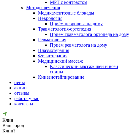
МРТ с контрастом
Методы лечения
Медикаментозные блокады
Неврология
Приём невролога на дому
Травматология-ортопедия
Приём травматолога-ортопеда на дому
Ревматология
Приём ревматолога на дому
Плазмотерапия
Физиотерапия
Медицинский массаж
Классический массаж шеи и всей
спины
Кинезиотейпирование
цены
акции
отзывы
работа у нас
контакты
Клин
Ваш город
Клин?