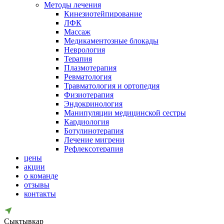
Методы лечения
Кинезиотейпирование
ЛФК
Массаж
Медикаментозные блокады
Неврология
Терапия
Плазмотерапия
Ревматология
Травматология и ортопедия
Физиотерапия
Эндокринология
Манипуляции медицинской сестры
Кардиология
Ботулинотерапия
Лечение мигрени
Рефлексотерапия
цены
акции
о команде
отзывы
контакты
Сыктывкар