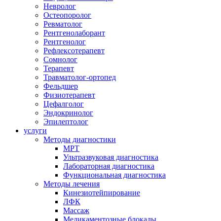
Невролог
Остеопоролог
Ревматолог
Рентгенолаборант
Рентгенолог
Рефлексотерапевт
Сомнолог
Терапевт
Травматолог-ортопед
Фельдшер
Физиотерапевт
Цефалголог
Эндокринолог
Эпилептолог
услуги
Методы диагностики
МРТ
Ультразвуковая диагностика
Лабораторная диагностика
Функциональная диагностика
Методы лечения
Кинезиотейпирование
ЛФК
Массаж
Медикаментозные блокады