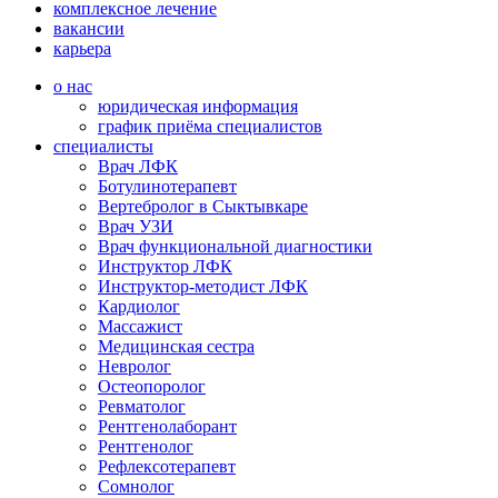
комплексное лечение
вакансии
карьера
о нас
юридическая информация
график приёма специалистов
специалисты
Врач ЛФК
Ботулинотерапевт
Вертебролог в Сыктывкаре
Врач УЗИ
Врач функциональной диагностики
Инструктор ЛФК
Инструктор-методист ЛФК
Кардиолог
Массажист
Медицинская сестра
Невролог
Остеопоролог
Ревматолог
Рентгенолаборант
Рентгенолог
Рефлексотерапевт
Сомнолог