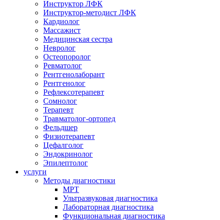
Инструктор ЛФК
Инструктор-методист ЛФК
Кардиолог
Массажист
Медицинская сестра
Невролог
Остеопоролог
Ревматолог
Рентгенолаборант
Рентгенолог
Рефлексотерапевт
Сомнолог
Терапевт
Травматолог-ортопед
Фельдшер
Физиотерапевт
Цефалголог
Эндокринолог
Эпилептолог
услуги
Методы диагностики
МРТ
Ультразвуковая диагностика
Лабораторная диагностика
Функциональная диагностика