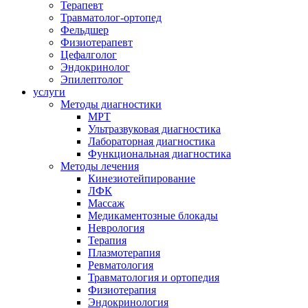
Терапевт
Травматолог-ортопед
Фельдшер
Физиотерапевт
Цефалголог
Эндокринолог
Эпилептолог
услуги
Методы диагностики
МРТ
Ультразвуковая диагностика
Лабораторная диагностика
Функциональная диагностика
Методы лечения
Кинезиотейпирование
ЛФК
Массаж
Медикаментозные блокады
Неврология
Терапия
Плазмотерапия
Ревматология
Травматология и ортопедия
Физиотерапия
Эндокринология