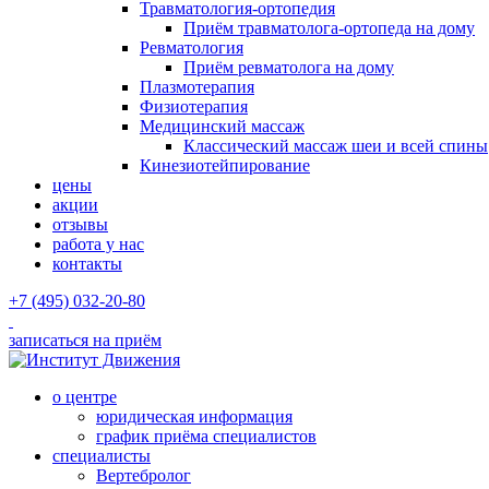
Травматология-ортопедия
Приём травматолога-ортопеда на дому
Ревматология
Приём ревматолога на дому
Плазмотерапия
Физиотерапия
Медицинский массаж
Классический массаж шеи и всей спины
Кинезиотейпирование
цены
акции
отзывы
работа у нас
контакты
+7 (495) 032-20-80
записаться на приём
о центре
юридическая информация
график приёма специалистов
специалисты
Вертебролог