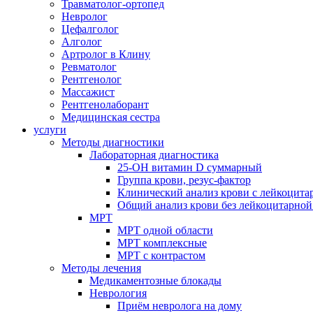
Травматолог-ортопед
Невролог
Цефалголог
Алголог
Артролог в Клину
Ревматолог
Рентгенолог
Массажист
Рентгенолаборант
Медицинская сестра
услуги
Методы диагностики
Лабораторная диагностика
25-OH витамин D суммарный
Группа крови, резус-фактор
Клинический анализ крови с лейкоцит
Общий анализ крови без лейкоцитарно
МРТ
МРТ одной области
МРТ комплексные
МРТ с контрастом
Методы лечения
Медикаментозные блокады
Неврология
Приём невролога на дому