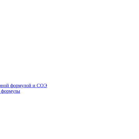
арной формулой и СОЭ
й формулы