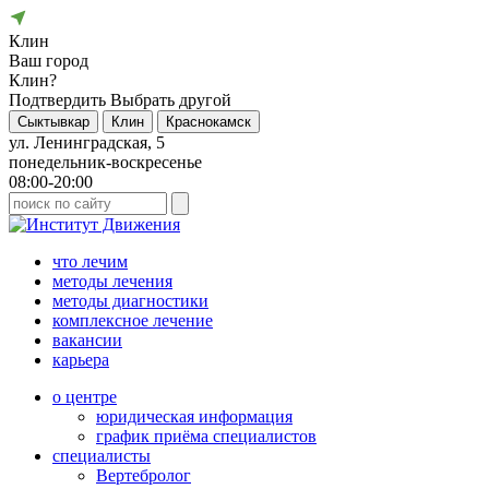
Клин
Ваш город
Клин?
Подтвердить
Выбрать другой
Сыктывкар
Клин
Краснокамск
ул. Ленинградская, 5
понедельник-воскресенье
08:00-20:00
что лечим
методы лечения
методы диагностики
комплексное лечение
вакансии
карьера
о центре
юридическая информация
график приёма специалистов
специалисты
Вертебролог