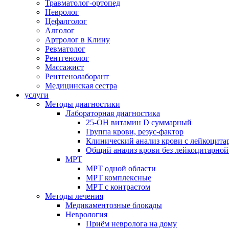
Травматолог-ортопед
Невролог
Цефалголог
Алголог
Артролог в Клину
Ревматолог
Рентгенолог
Массажист
Рентгенолаборант
Медицинская сестра
услуги
Методы диагностики
Лабораторная диагностика
25-OH витамин D суммарный
Группа крови, резус-фактор
Клинический анализ крови с лейкоцит
Общий анализ крови без лейкоцитарно
МРТ
МРТ одной области
МРТ комплексные
МРТ с контрастом
Методы лечения
Медикаментозные блокады
Неврология
Приём невролога на дому