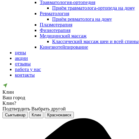
Травматология-ортопедия
Приём травматолога-ортопеда на дому
Ревматология
Приём ревматолога на дому
Плазмотерапия
Физиотерапия
Медицинский массаж
Классический массаж шеи и всей спины
Кинезиотейпирование
цены
акции
отзывы
работа у нас
контакты
Клин
Ваш город
Клин?
Подтвердить
Выбрать другой
Сыктывкар
Клин
Краснокамск