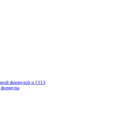
арной формулой и СОЭ
й формулы