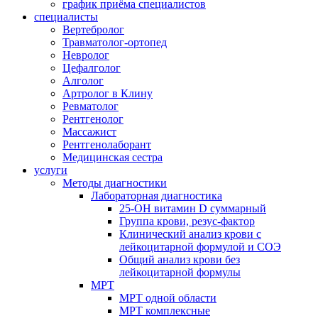
график приёма специалистов
специалисты
Вертебролог
Травматолог-ортопед
Невролог
Цефалголог
Алголог
Артролог в Клину
Ревматолог
Рентгенолог
Массажист
Рентгенолаборант
Медицинская сестра
услуги
Методы диагностики
Лабораторная диагностика
25-OH витамин D суммарный
Группа крови, резус-фактор
Клинический анализ крови с
лейкоцитарной формулой и СОЭ
Общий анализ крови без
лейкоцитарной формулы
МРТ
МРТ одной области
МРТ комплексные