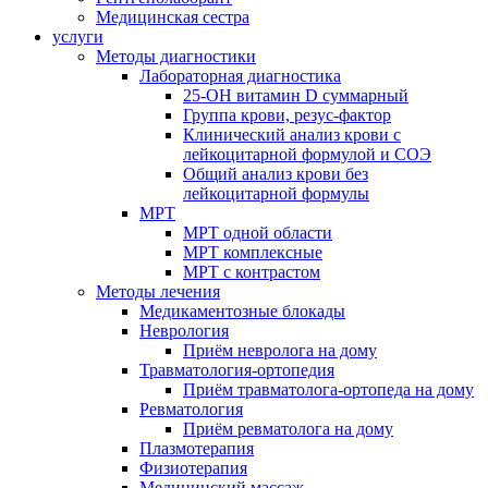
Медицинская сестра
услуги
Методы диагностики
Лабораторная диагностика
25-OH витамин D суммарный
Группа крови, резус-фактор
Клинический анализ крови с
лейкоцитарной формулой и СОЭ
Общий анализ крови без
лейкоцитарной формулы
МРТ
МРТ одной области
МРТ комплексные
МРТ с контрастом
Методы лечения
Медикаментозные блокады
Неврология
Приём невролога на дому
Травматология-ортопедия
Приём травматолога-ортопеда на дому
Ревматология
Приём ревматолога на дому
Плазмотерапия
Физиотерапия
Медицинский массаж