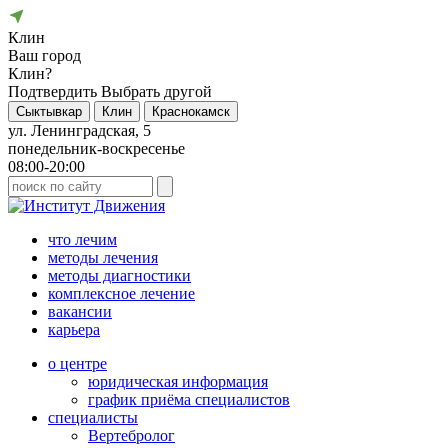
Клин
Ваш город
Клин?
Подтвердить
Выбрать другой
Сыктывкар
Клин
Краснокамск
ул. Ленинградская, 5
понедельник-воскресенье
08:00-20:00
что лечим
методы лечения
методы диагностики
комплексное лечение
вакансии
карьера
о центре
юридическая информация
график приёма специалистов
специалисты
Вертебролог