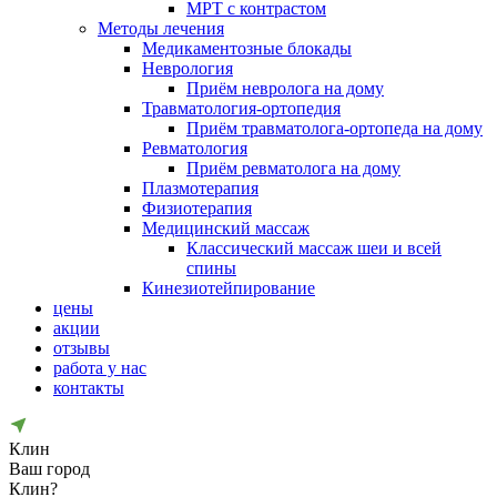
МРТ с контрастом
Методы лечения
Медикаментозные блокады
Неврология
Приём невролога на дому
Травматология-ортопедия
Приём травматолога-ортопеда на дому
Ревматология
Приём ревматолога на дому
Плазмотерапия
Физиотерапия
Медицинский массаж
Классический массаж шеи и всей
спины
Кинезиотейпирование
цены
акции
отзывы
работа у нас
контакты
Клин
Ваш город
Клин?