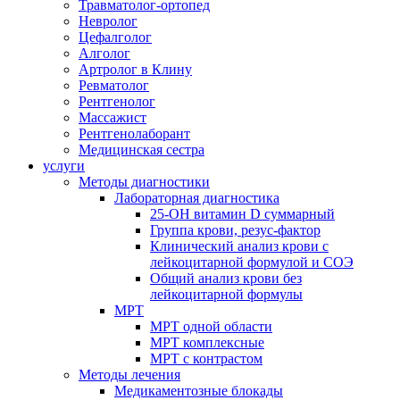
Травматолог-ортопед
Невролог
Цефалголог
Алголог
Артролог в Клину
Ревматолог
Рентгенолог
Массажист
Рентгенолаборант
Медицинская сестра
услуги
Методы диагностики
Лабораторная диагностика
25-OH витамин D суммарный
Группа крови, резус-фактор
Клинический анализ крови с
лейкоцитарной формулой и СОЭ
Общий анализ крови без
лейкоцитарной формулы
МРТ
МРТ одной области
МРТ комплексные
МРТ с контрастом
Методы лечения
Медикаментозные блокады