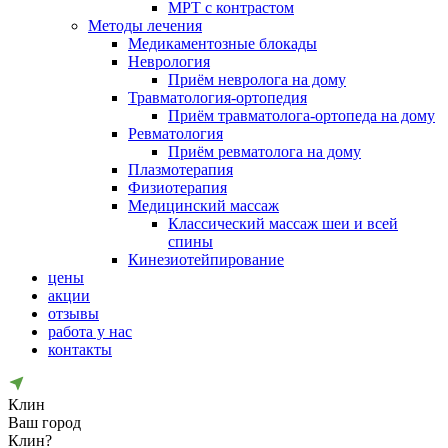
МРТ с контрастом
Методы лечения
Медикаментозные блокады
Неврология
Приём невролога на дому
Травматология-ортопедия
Приём травматолога-ортопеда на дому
Ревматология
Приём ревматолога на дому
Плазмотерапия
Физиотерапия
Медицинский массаж
Классический массаж шеи и всей
спины
Кинезиотейпирование
цены
акции
отзывы
работа у нас
контакты
Клин
Ваш город
Клин?