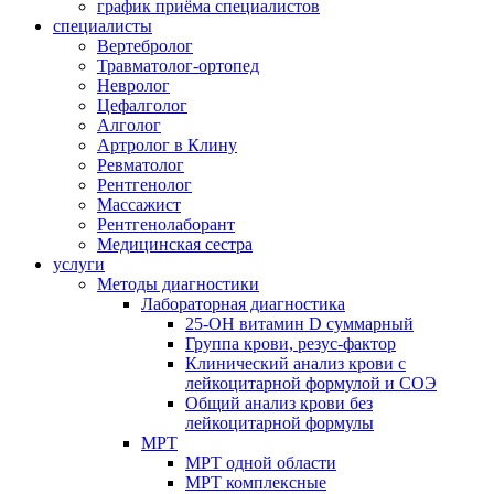
график приёма специалистов
специалисты
Вертебролог
Травматолог-ортопед
Невролог
Цефалголог
Алголог
Артролог в Клину
Ревматолог
Рентгенолог
Массажист
Рентгенолаборант
Медицинская сестра
услуги
Методы диагностики
Лабораторная диагностика
25-OH витамин D суммарный
Группа крови, резус-фактор
Клинический анализ крови с
лейкоцитарной формулой и СОЭ
Общий анализ крови без
лейкоцитарной формулы
МРТ
МРТ одной области
МРТ комплексные