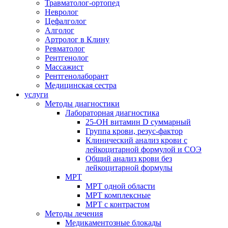
Травматолог-ортопед
Невролог
Цефалголог
Алголог
Артролог в Клину
Ревматолог
Рентгенолог
Массажист
Рентгенолаборант
Медицинская сестра
услуги
Методы диагностики
Лабораторная диагностика
25-OH витамин D суммарный
Группа крови, резус-фактор
Клинический анализ крови с
лейкоцитарной формулой и СОЭ
Общий анализ крови без
лейкоцитарной формулы
МРТ
МРТ одной области
МРТ комплексные
МРТ с контрастом
Методы лечения
Медикаментозные блокады