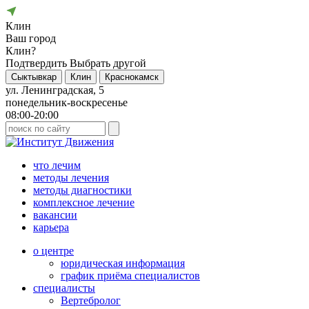
Клин
Ваш город
Клин?
Подтвердить
Выбрать другой
Сыктывкар
Клин
Краснокамск
ул. Ленинградская, 5
понедельник-воскресенье
08:00-20:00
что лечим
методы лечения
методы диагностики
комплексное лечение
вакансии
карьера
о центре
юридическая информация
график приёма специалистов
специалисты
Вертебролог