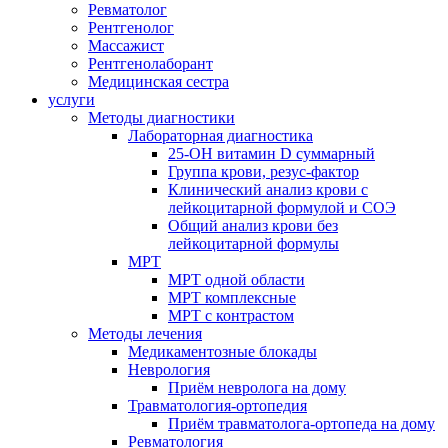
Ревматолог
Рентгенолог
Массажист
Рентгенолаборант
Медицинская сестра
услуги
Методы диагностики
Лабораторная диагностика
25-OH витамин D суммарный
Группа крови, резус-фактор
Клинический анализ крови с
лейкоцитарной формулой и СОЭ
Общий анализ крови без
лейкоцитарной формулы
МРТ
МРТ одной области
МРТ комплексные
МРТ с контрастом
Методы лечения
Медикаментозные блокады
Неврология
Приём невролога на дому
Травматология-ортопедия
Приём травматолога-ортопеда на дому
Ревматология