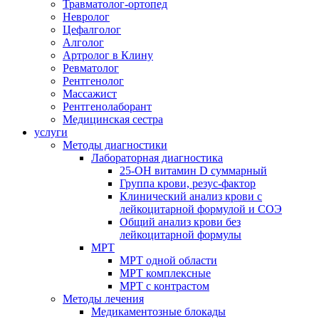
Травматолог-ортопед
Невролог
Цефалголог
Алголог
Артролог в Клину
Ревматолог
Рентгенолог
Массажист
Рентгенолаборант
Медицинская сестра
услуги
Методы диагностики
Лабораторная диагностика
25-OH витамин D суммарный
Группа крови, резус-фактор
Клинический анализ крови с
лейкоцитарной формулой и СОЭ
Общий анализ крови без
лейкоцитарной формулы
МРТ
МРТ одной области
МРТ комплексные
МРТ с контрастом
Методы лечения
Медикаментозные блокады