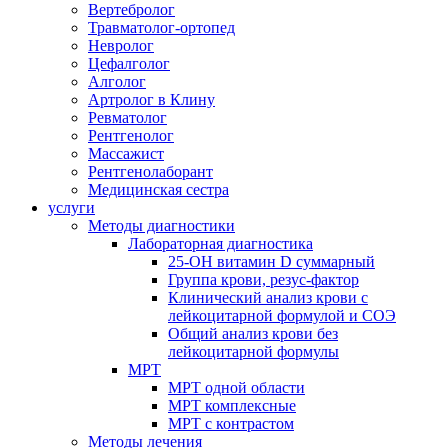
Вертебролог
Травматолог-ортопед
Невролог
Цефалголог
Алголог
Артролог в Клину
Ревматолог
Рентгенолог
Массажист
Рентгенолаборант
Медицинская сестра
услуги
Методы диагностики
Лабораторная диагностика
25-OH витамин D суммарный
Группа крови, резус-фактор
Клинический анализ крови с
лейкоцитарной формулой и СОЭ
Общий анализ крови без
лейкоцитарной формулы
МРТ
МРТ одной области
МРТ комплексные
МРТ с контрастом
Методы лечения