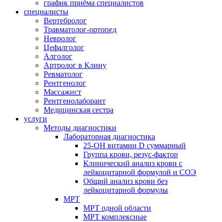
график приёма специалистов
специалисты
Вертебролог
Травматолог-ортопед
Невролог
Цефалголог
Алголог
Артролог в Клину
Ревматолог
Рентгенолог
Массажист
Рентгенолаборант
Медицинская сестра
услуги
Методы диагностики
Лабораторная диагностика
25-OH витамин D суммарный
Группа крови, резус-фактор
Клинический анализ крови с
лейкоцитарной формулой и СОЭ
Общий анализ крови без
лейкоцитарной формулы
МРТ
МРТ одной области
МРТ комплексные