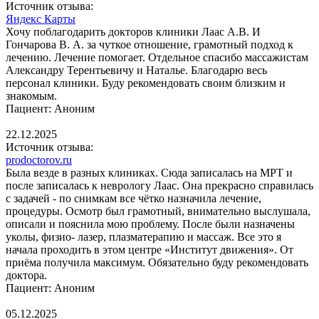
Источник отзыва:
Яндекс Карты
Хочу поблагодарить докторов клиники Лаас А.В. И
Гончарова В. А. за чуткое отношение, грамотный подход к
лечению. Лечение помогает. Отдельное спасибо массажистам
Александру Терентьевичу и Наталье. Благодарю весь
персонал клиники. Буду рекомендовать своим близким и
знакомым.
Пациент: Аноним
22.12.2025
Источник отзыва:
prodoctorov.ru
Была везде в разных клиниках. Сюда записалась на МРТ и
после записалась к неврологу Лаас. Она прекрасно справилась
с задачей - по снимкам все чётко назначила лечение,
процедуры. Осмотр был грамотный, внимательно выслушала,
описали и пояснила мою проблему. После были назначены
уколы, физио- лазер, плазматерапию и массаж. Все это я
начала проходить в этом центре «Институт движения». От
приёма получила максимум. Обязательно буду рекомендовать
доктора.
Пациент: Аноним
05.12.2025