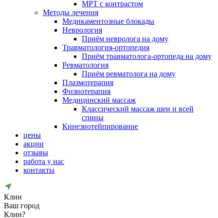
МРТ с контрастом
Методы лечения
Медикаментозные блокады
Неврология
Приём невролога на дому
Травматология-ортопедия
Приём травматолога-ортопеда на дому
Ревматология
Приём ревматолога на дому
Плазмотерапия
Физиотерапия
Медицинский массаж
Классический массаж шеи и всей
спины
Кинезиотейпирование
цены
акции
отзывы
работа у нас
контакты
Клин
Ваш город
Клин?