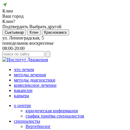
Клин
Ваш город
Клин?
Подтвердить
Выбрать другой
Сыктывкар
Клин
Краснокамск
ул. Ленинградская, 5
понедельник-воскресенье
08:00-20:00
что лечим
методы лечения
методы диагностики
комплексное лечение
вакансии
карьера
о центре
юридическая информация
график приёма специалистов
специалисты
Вертебролог