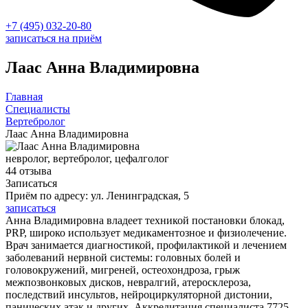
+7 (495) 032-20-80
записаться на приём
Лаас Анна Владимировна
Главная
Специалисты
Вертебролог
Лаас Анна Владимировна
невролог, вертебролог, цефалголог
44 отзыва
Записаться
Приём по адресу: ул. Ленинградская, 5
записаться
Анна Владимировна владеет техникой постановки блокад,
PRP, широко использует медикаментозное и физиолечение.
Врач занимается диагностикой, профилактикой и лечением
заболеваний нервной системы: головных болей и
головокружений, мигреней, остеохондроза, грыж
межпозвонковых дисков, невралгий, атеросклероза,
последствий инсультов, нейроциркуляторной дистонии,
панических атак и других. Аккредитация специалиста 7725