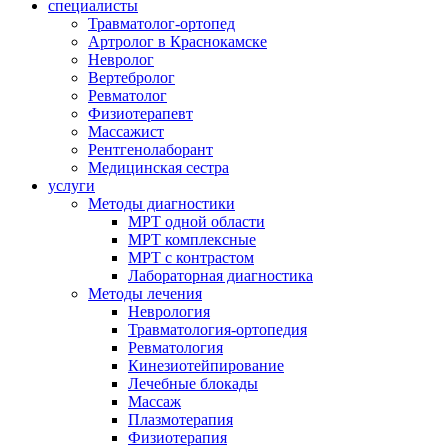
специалисты
Травматолог-ортопед
Артролог в Краснокамске
Невролог
Вертебролог
Ревматолог
Физиотерапевт
Массажист
Рентгенолаборант
Медицинская сестра
услуги
Методы диагностики
МРТ одной области
МРТ комплексные
МРТ с контрастом
Лабораторная диагностика
Методы лечения
Неврология
Травматология-ортопедия
Ревматология
Кинезиотейпирование
Лечебные блокады
Массаж
Плазмотерапия
Физиотерапия