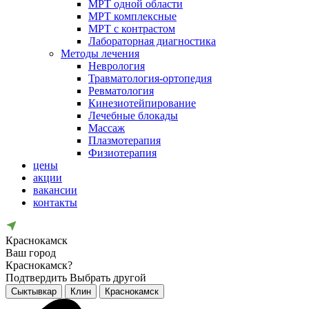
МРТ одной области
МРТ комплексные
МРТ с контрастом
Лабораторная диагностика
Методы лечения
Неврология
Травматология-ортопедия
Ревматология
Кинезиотейпирование
Лечебные блокады
Массаж
Плазмотерапия
Физиотерапия
цены
акции
вакансии
контакты
Краснокамск
Ваш город
Краснокамск?
Подтвердить
Выбрать другой
Сыктывкар
Клин
Краснокамск