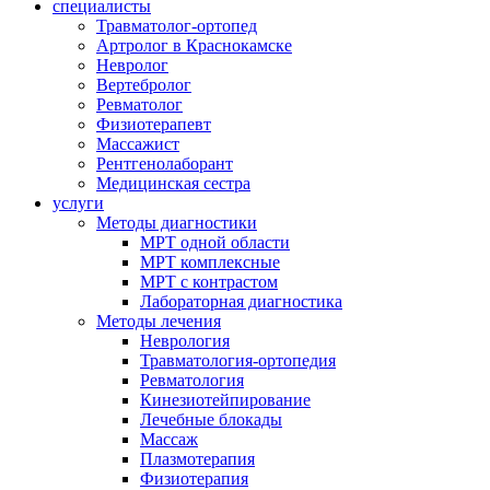
специалисты
Травматолог-ортопед
Артролог в Краснокамске
Невролог
Вертебролог
Ревматолог
Физиотерапевт
Массажист
Рентгенолаборант
Медицинская сестра
услуги
Методы диагностики
МРТ одной области
МРТ комплексные
МРТ с контрастом
Лабораторная диагностика
Методы лечения
Неврология
Травматология-ортопедия
Ревматология
Кинезиотейпирование
Лечебные блокады
Массаж
Плазмотерапия
Физиотерапия