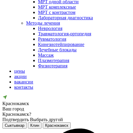
МРТ одной области
МРТ комплексные
МРТ с контрастом
Лабораторная диагностика
Методы лечения
Неврология
Травматология-ортопедия
Ревматология
Кинезиотейпирование
Лечебные блокады
Массаж
Плазмотерапия
Физиотерапия
цены
акции
вакансии
контакты
Краснокамск
Ваш город
Краснокамск?
Подтвердить
Выбрать другой
Сыктывкар
Клин
Краснокамск