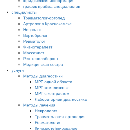
юридическая информация
график приёма специалистов
специалисты
Травматолог-ортопед
Артролог в Краснокамске
Невролог
Вертебролог
Ревматолог
Физиотерапевт
Массажист
Рентгенолаборант
Медицинская сестра
услуги
Методы диагностики
МРТ одной области
МРТ комплексные
МРТ с контрастом
Лабораторная диагностика
Методы лечения
Неврология
Травматология-ортопедия
Ревматология
Кинезиотейпирование