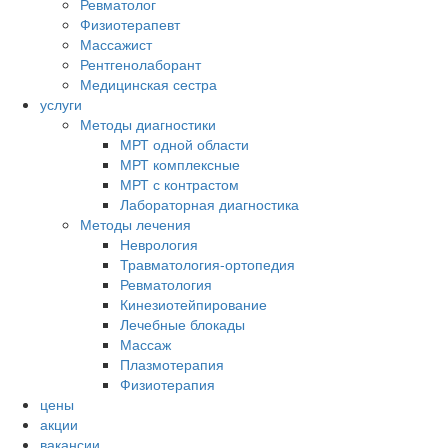
Ревматолог
Физиотерапевт
Массажист
Рентгенолаборант
Медицинская сестра
услуги
Методы диагностики
МРТ одной области
МРТ комплексные
МРТ с контрастом
Лабораторная диагностика
Методы лечения
Неврология
Травматология-ортопедия
Ревматология
Кинезиотейпирование
Лечебные блокады
Массаж
Плазмотерапия
Физиотерапия
цены
акции
вакансии