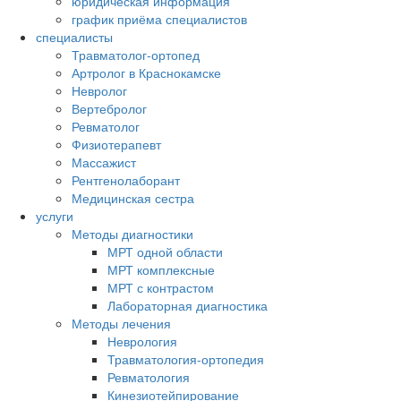
юридическая информация
график приёма специалистов
специалисты
Травматолог-ортопед
Артролог в Краснокамске
Невролог
Вертебролог
Ревматолог
Физиотерапевт
Массажист
Рентгенолаборант
Медицинская сестра
услуги
Методы диагностики
МРТ одной области
МРТ комплексные
МРТ с контрастом
Лабораторная диагностика
Методы лечения
Неврология
Травматология-ортопедия
Ревматология
Кинезиотейпирование