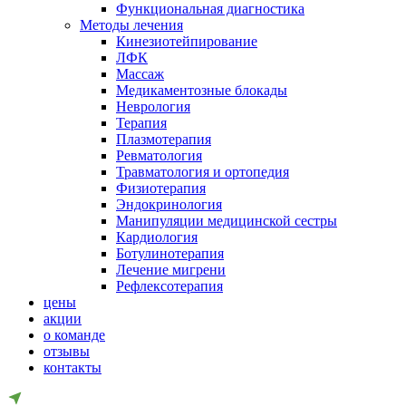
Функциональная диагностика
Методы лечения
Кинезиотейпирование
ЛФК
Массаж
Медикаментозные блокады
Неврология
Терапия
Плазмотерапия
Ревматология
Травматология и ортопедия
Физиотерапия
Эндокринология
Манипуляции медицинской сестры
Кардиология
Ботулинотерапия
Лечение мигрени
Рефлексотерапия
цены
акции
о команде
отзывы
контакты