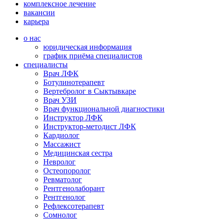
комплексное лечение
вакансии
карьера
о нас
юридическая информация
график приёма специалистов
специалисты
Врач ЛФК
Ботулинотерапевт
Вертебролог в Сыктывкаре
Врач УЗИ
Врач функциональной диагностики
Инструктор ЛФК
Инструктор-методист ЛФК
Кардиолог
Массажист
Медицинская сестра
Невролог
Остеопоролог
Ревматолог
Рентгенолаборант
Рентгенолог
Рефлексотерапевт
Сомнолог