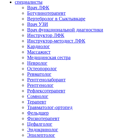
специалисты
Врач ЛФК
Ботулинотерапевт
Вертебролог в Сыктывкаре
Врач УЗИ
Врач функциональной диагностики
Инструктор ЛФК
Инструктор-методист ЛФК
Кардиолог
Массажист
Медицинская сестра
Невролог
Остеопоролог
Ревматолог
Рентгенолаборант
Рентгенолог
Рефлексотерапевт
Сомнолог
Терапевт
Травматолог-ортопед
Фельдшер
Физиотерапевт
Цефалголог
Эндокринолог
Эпилептолог