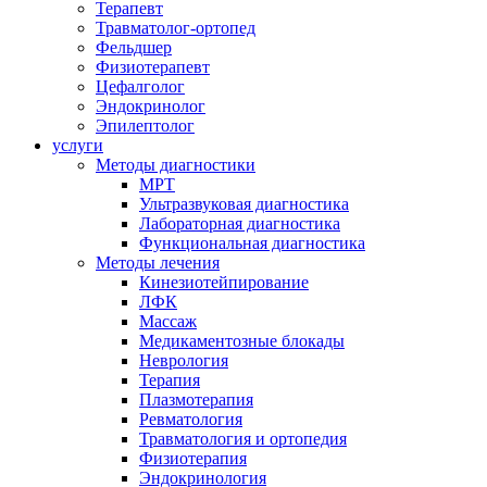
Терапевт
Травматолог-ортопед
Фельдшер
Физиотерапевт
Цефалголог
Эндокринолог
Эпилептолог
услуги
Методы диагностики
МРТ
Ультразвуковая диагностика
Лабораторная диагностика
Функциональная диагностика
Методы лечения
Кинезиотейпирование
ЛФК
Массаж
Медикаментозные блокады
Неврология
Терапия
Плазмотерапия
Ревматология
Травматология и ортопедия
Физиотерапия
Эндокринология