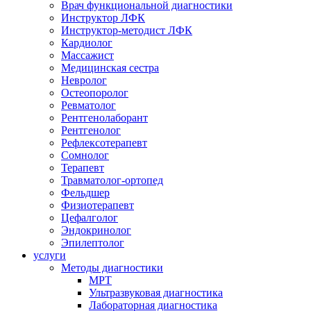
Врач функциональной диагностики
Инструктор ЛФК
Инструктор-методист ЛФК
Кардиолог
Массажист
Медицинская сестра
Невролог
Остеопоролог
Ревматолог
Рентгенолаборант
Рентгенолог
Рефлексотерапевт
Сомнолог
Терапевт
Травматолог-ортопед
Фельдшер
Физиотерапевт
Цефалголог
Эндокринолог
Эпилептолог
услуги
Методы диагностики
МРТ
Ультразвуковая диагностика
Лабораторная диагностика