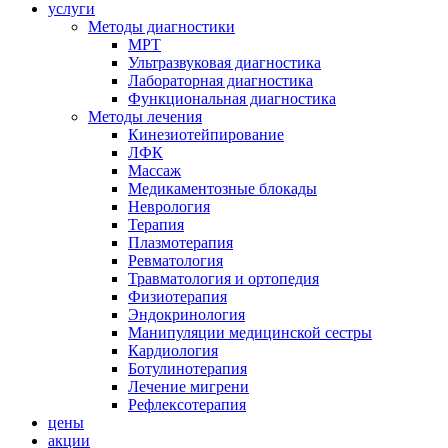
услуги
Методы диагностики
МРТ
Ультразвуковая диагностика
Лабораторная диагностика
Функциональная диагностика
Методы лечения
Кинезиотейпирование
ЛФК
Массаж
Медикаментозные блокады
Неврология
Терапия
Плазмотерапия
Ревматология
Травматология и ортопедия
Физиотерапия
Эндокринология
Манипуляции медицинской сестры
Кардиология
Ботулинотерапия
Лечение мигрени
Рефлексотерапия
цены
акции