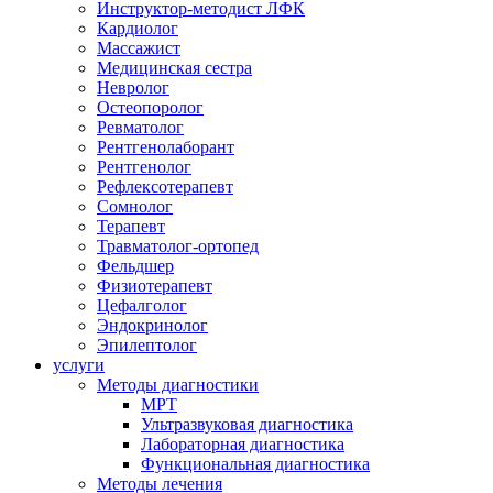
Инструктор-методист ЛФК
Кардиолог
Массажист
Медицинская сестра
Невролог
Остеопоролог
Ревматолог
Рентгенолаборант
Рентгенолог
Рефлексотерапевт
Сомнолог
Терапевт
Травматолог-ортопед
Фельдшер
Физиотерапевт
Цефалголог
Эндокринолог
Эпилептолог
услуги
Методы диагностики
МРТ
Ультразвуковая диагностика
Лабораторная диагностика
Функциональная диагностика
Методы лечения