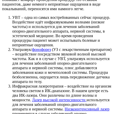
пациентов, даже немного неприятные ощущения в виде
покалываний, переносятся ими намного легче.
УВТ – одна из самых востребованных сейчас процедур.
Воздействие идёт инфразвуковыми волнами (низкие
частоты) и используется для лечения заболеваний
опорно-двигательного аппарата, нервной системы, в
эстетической медицине. Во время проведения
процедуры пациент может испытывать болевые и
неприятные ощущения.
Ультразвук/
фонофорез
(УЗ с лекарственным препаратом)
– воздействие посредством звуковой волной высокой
частоты. Как и в случае с УВТ, ультразвук используется
для лечения заболеваний опорно-двигательного
аппарата и нервной системы, плюс добавляются
заболевания кожи и мочеполовой системы. Процедура
безболезненна, ощущается лишь передвижение датчика
аппарата по телу.
Инфракрасная лазеротерапия – воздействие на организм
человека светом в ИК-диапазоне. В нашем центре есть
два ИК-лазера. Они различны по длине волны и
мощности.
Лазер высокой интенсивности
используется
для лечения заболеваний опорно-двигательного
аппарата и нервной системы.
Низкоинтенсивный лазер
применяется в случае заболеваний опорно-