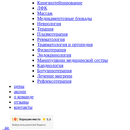
Кинезиотейпирование
ЛФК
Массаж
Медикаментозные блокады
Неврология
Терапия
Плазмотерапия
Ревматология
Травматология и ортопедия
Физиотерапия
Эндокринология
Манипуляции медицинской сестры
Кардиология
Ботулинотерапия
Лечение мигрени
Рефлексотерапия
цены
акции
о команде
отзывы
контакты
aa