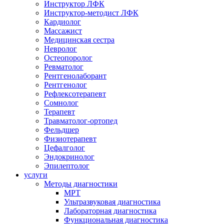
Инструктор ЛФК
Инструктор-методист ЛФК
Кардиолог
Массажист
Медицинская сестра
Невролог
Остеопоролог
Ревматолог
Рентгенолаборант
Рентгенолог
Рефлексотерапевт
Сомнолог
Терапевт
Травматолог-ортопед
Фельдшер
Физиотерапевт
Цефалголог
Эндокринолог
Эпилептолог
услуги
Методы диагностики
МРТ
Ультразвуковая диагностика
Лабораторная диагностика
Функциональная диагностика