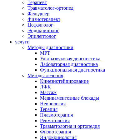
Терапевт
Травматолог-ортопед
Фельдшер
Физиотерапевт
Цефалголог
Эндокринолог
Эпилептолог
услуги
Методы диагностики
МРТ
Ультразвуковая диагностика
Лабораторная диагностика
Функциональная диагностика
Методы лечения
Кинезиотейпирование
ЛФК
Массаж
Медикаментозные блокады
Неврология
Терапия
Плазмотерапия
Ревматология
Травматология и ортопедия
Физиотерапия
Эндокринология