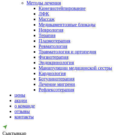
Методы лечения
Кинезиотейпирование
ЛФК
Массаж
Медикаментозные блокады
Неврология
Терапия
Плазмотерапия
Ревматология
Травматология и ортопедия
Физиотерапия
Эндокринология
Манипуляции медицинской сестры
Кардиология
Ботулинотерапия
Лечение мигрени
Рефлексотерапия
цены
акции
о команде
отзывы
контакты
Сыктывкар