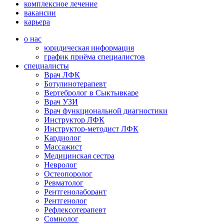
комплексное лечение
вакансии
карьера
о нас
юридическая информация
график приёма специалистов
специалисты
Врач ЛФК
Ботулинотерапевт
Вертебролог в Сыктывкаре
Врач УЗИ
Врач функциональной диагностики
Инструктор ЛФК
Инструктор-методист ЛФК
Кардиолог
Массажист
Медицинская сестра
Невролог
Остеопоролог
Ревматолог
Рентгенолаборант
Рентгенолог
Рефлексотерапевт
Сомнолог