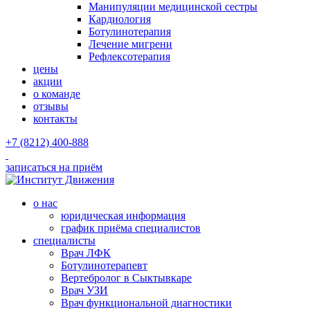
Манипуляции медицинской сестры
Кардиология
Ботулинотерапия
Лечение мигрени
Рефлексотерапия
цены
акции
о команде
отзывы
контакты
+7 (8212) 400-888
записаться на приём
о нас
юридическая информация
график приёма специалистов
специалисты
Врач ЛФК
Ботулинотерапевт
Вертебролог в Сыктывкаре
Врач УЗИ
Врач функциональной диагностики