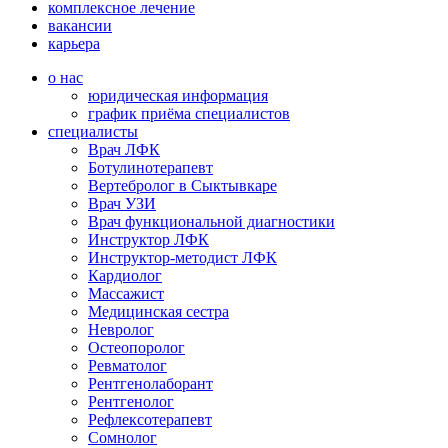
комплексное лечение
вакансии
карьера
о нас
юридическая информация
график приёма специалистов
специалисты
Врач ЛФК
Ботулинотерапевт
Вертебролог в Сыктывкаре
Врач УЗИ
Врач функциональной диагностики
Инструктор ЛФК
Инструктор-методист ЛФК
Кардиолог
Массажист
Медицинская сестра
Невролог
Остеопоролог
Ревматолог
Рентгенолаборант
Рентгенолог
Рефлексотерапевт
Сомнолог