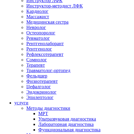
Инструктор ЛФК
Инструктор-методист ЛФК
Кардиолог
Массажист
Медицинская сестра
Невролог
Остеопоролог
Ревматолог
Рентгенолаборант
Рентгенолог
Рефлексотерапевт
Сомнолог
Терапевт
Травматолог-ортопед
Фельдшер
Физиотерапевт
Цефалголог
Эндокринолог
Эпилептолог
услуги
Методы диагностики
МРТ
Ультразвуковая диагностика
Лабораторная диагностика
Функциональная диагностика