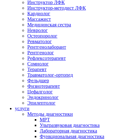
Инструктор ЛФК
Инструктор-методист ЛФК
Кардиолог
Массажист
Медицинская сестра
Невролог
Остеопоролог
Ревматолог
Рентгенолаборант
Рентгенолог
Рефлексотерапевт
Сомнолог
Терапевт
Травматолог-ортопед
Фельдшер
Физиотерапевт
Цефалголог
Эндокринолог
Эпилептолог
услуги
Методы диагностики
МРТ
Ультразвуковая диагностика
Лабораторная диагностика
Функциональная диагностика