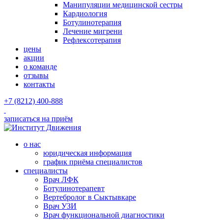
Манипуляции медицинской сестры
Кардиология
Ботулинотерапия
Лечение мигрени
Рефлексотерапия
цены
акции
о команде
отзывы
контакты
+7 (8212) 400-888
записаться на приём
о нас
юридическая информация
график приёма специалистов
специалисты
Врач ЛФК
Ботулинотерапевт
Вертебролог в Сыктывкаре
Врач УЗИ
Врач функциональной диагностики