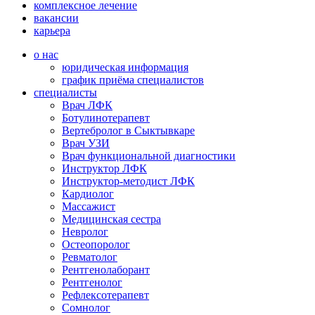
комплексное лечение
вакансии
карьера
о нас
юридическая информация
график приёма специалистов
специалисты
Врач ЛФК
Ботулинотерапевт
Вертебролог в Сыктывкаре
Врач УЗИ
Врач функциональной диагностики
Инструктор ЛФК
Инструктор-методист ЛФК
Кардиолог
Массажист
Медицинская сестра
Невролог
Остеопоролог
Ревматолог
Рентгенолаборант
Рентгенолог
Рефлексотерапевт
Сомнолог