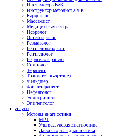
Инструктор ЛФК
Инструктор-методист ЛФК
Кардиолог
Массажист
Медицинская сестра
Невролог
Остеопоролог
Ревматолог
Рентгенолаборант
Рентгенолог
Рефлексотерапевт
Сомнолог
Терапевт
Травматолог-ортопед
Фельдшер
Физиотерапевт
Цефалголог
Эндокринолог
Эпилептолог
услуги
Методы диагностики
МРТ
Ультразвуковая диагностика
Лабораторная диагностика
Функциональная диагностика