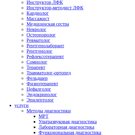
Инструктор ЛФК
Инструктор-методист ЛФК
Кардиолог
Массажист
Медицинская сестра
Невролог
Остеопоролог
Ревматолог
Рентгенолаборант
Рентгенолог
Рефлексотерапевт
Сомнолог
Терапевт
Травматолог-ортопед
Фельдшер
Физиотерапевт
Цефалголог
Эндокринолог
Эпилептолог
услуги
Методы диагностики
МРТ
Ультразвуковая диагностика
Лабораторная диагностика
Функциональная диагностика