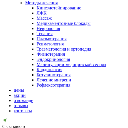
Методы лечения
Кинезиотейпирование
ЛФК
Массаж
Медикаментозные блокады
Неврология
Терапия
Плазмотерапия
Ревматология
Травматология и ортопедия
Физиотерапия
Эндокринология
Манипуляции медицинской сестры
Кардиология
Ботулинотерапия
Лечение мигрени
Рефлексотерапия
цены
акции
о команде
отзывы
контакты
Сыктывкар