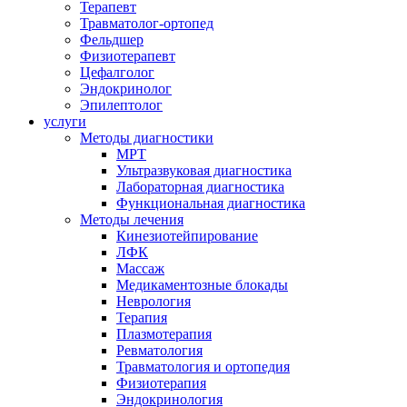
Терапевт
Травматолог-ортопед
Фельдшер
Физиотерапевт
Цефалголог
Эндокринолог
Эпилептолог
услуги
Методы диагностики
МРТ
Ультразвуковая диагностика
Лабораторная диагностика
Функциональная диагностика
Методы лечения
Кинезиотейпирование
ЛФК
Массаж
Медикаментозные блокады
Неврология
Терапия
Плазмотерапия
Ревматология
Травматология и ортопедия
Физиотерапия
Эндокринология