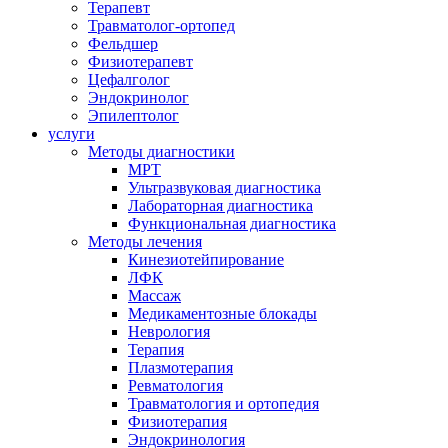
Терапевт
Травматолог-ортопед
Фельдшер
Физиотерапевт
Цефалголог
Эндокринолог
Эпилептолог
услуги
Методы диагностики
МРТ
Ультразвуковая диагностика
Лабораторная диагностика
Функциональная диагностика
Методы лечения
Кинезиотейпирование
ЛФК
Массаж
Медикаментозные блокады
Неврология
Терапия
Плазмотерапия
Ревматология
Травматология и ортопедия
Физиотерапия
Эндокринология