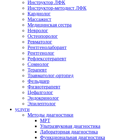
Инструктор ЛФК
Инструктор-методист ЛФК
Кардиолог
Массажист
Медицинская сестра
Невролог
Остеопоролог
Ревматолог
Рентгенолаборант
Рентгенолог
Рефлексотерапевт
Сомнолог
Терапевт
Травматолог-ортопед
Фельдшер
Физиотерапевт
Цефалголог
Эндокринолог
Эпилептолог
услуги
Методы диагностики
МРТ
Ультразвуковая диагностика
Лабораторная диагностика
Функциональная диагностика