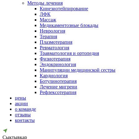
Методы лечения
Кинезиотейпирование
ЛФК
Массаж
Медикаментозные блокады
Неврология
Терапия
Плазмотерапия
Ревматология
Травматология и ортопедия
Физиотерапия
Эндокринология
Манипуляции медицинской сестры
Кардиология
Ботулинотерапия
Лечение мигрени
Рефлексотерапия
цены
акции
о команде
отзывы
контакты
Сыктывкар