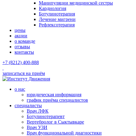
Манипуляции медицинской сестры
Кардиология
Ботулинотерапия
Лечение мигрени
Рефлексотерапия
цены
акции
о команде
отзывы
контакты
+7 (8212) 400-888
записаться на приём
о нас
юридическая информация
график приёма специалистов
специалисты
Врач ЛФК
Ботулинотерапевт
Вертебролог в Сыктывкаре
Врач УЗИ
Врач функциональной диагностики