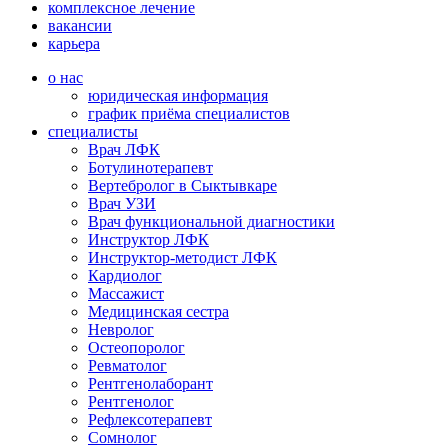
комплексное лечение
вакансии
карьера
о нас
юридическая информация
график приёма специалистов
специалисты
Врач ЛФК
Ботулинотерапевт
Вертебролог в Сыктывкаре
Врач УЗИ
Врач функциональной диагностики
Инструктор ЛФК
Инструктор-методист ЛФК
Кардиолог
Массажист
Медицинская сестра
Невролог
Остеопоролог
Ревматолог
Рентгенолаборант
Рентгенолог
Рефлексотерапевт
Сомнолог