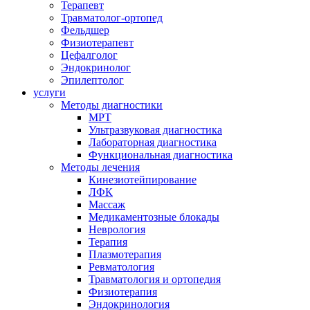
Терапевт
Травматолог-ортопед
Фельдшер
Физиотерапевт
Цефалголог
Эндокринолог
Эпилептолог
услуги
Методы диагностики
МРТ
Ультразвуковая диагностика
Лабораторная диагностика
Функциональная диагностика
Методы лечения
Кинезиотейпирование
ЛФК
Массаж
Медикаментозные блокады
Неврология
Терапия
Плазмотерапия
Ревматология
Травматология и ортопедия
Физиотерапия
Эндокринология