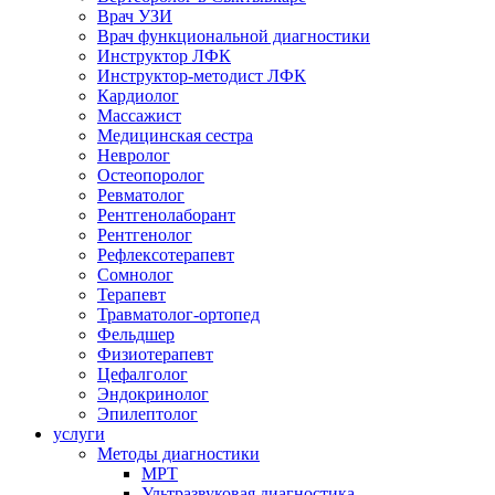
Врач УЗИ
Врач функциональной диагностики
Инструктор ЛФК
Инструктор-методист ЛФК
Кардиолог
Массажист
Медицинская сестра
Невролог
Остеопоролог
Ревматолог
Рентгенолаборант
Рентгенолог
Рефлексотерапевт
Сомнолог
Терапевт
Травматолог-ортопед
Фельдшер
Физиотерапевт
Цефалголог
Эндокринолог
Эпилептолог
услуги
Методы диагностики
МРТ
Ультразвуковая диагностика