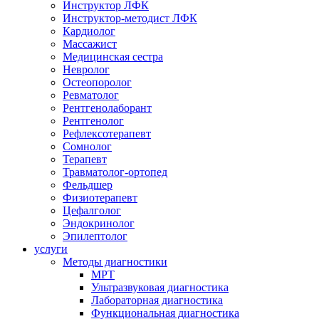
Инструктор ЛФК
Инструктор-методист ЛФК
Кардиолог
Массажист
Медицинская сестра
Невролог
Остеопоролог
Ревматолог
Рентгенолаборант
Рентгенолог
Рефлексотерапевт
Сомнолог
Терапевт
Травматолог-ортопед
Фельдшер
Физиотерапевт
Цефалголог
Эндокринолог
Эпилептолог
услуги
Методы диагностики
МРТ
Ультразвуковая диагностика
Лабораторная диагностика
Функциональная диагностика