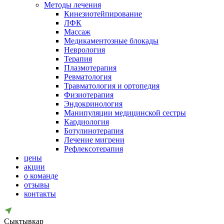
Методы лечения
Кинезиотейпирование
ЛФК
Массаж
Медикаментозные блокады
Неврология
Терапия
Плазмотерапия
Ревматология
Травматология и ортопедия
Физиотерапия
Эндокринология
Манипуляции медицинской сестры
Кардиология
Ботулинотерапия
Лечение мигрени
Рефлексотерапия
цены
акции
о команде
отзывы
контакты
Сыктывкар