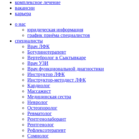
комплексное лечение
вакансии
карьера
о нас
юридическая информация
график приёма специалистов
специалисты
Врач ЛФК
Ботулинотерапевт
Вертебролог в Сыктывкаре
Врач УЗИ
Врач функциональной диагностики
Инструктор ЛФК
Инструктор-методист ЛФК
Кардиолог
Массажист
Медицинская сестра
Невролог
Остеопоролог
Ревматолог
Рентгенолаборант
Рентгенолог
Рефлексотерапевт
Сомнолог