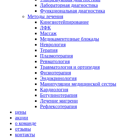
Лабораторная диагностика
Функциональная диагностика
Методы лечения
Кинезиотейпирование
ЛФК
Массаж
Медикаментозные блокады
Неврология
Терапия
Плазмотерапия
Ревматология
Травматология и ортопедия
Физиотерапия
Эндокринология
Манипуляции медицинской сестры
Кардиология
Ботулинотерапия
Лечение мигрени
Рефлексотерапия
цены
акции
о команде
отзывы
контакты