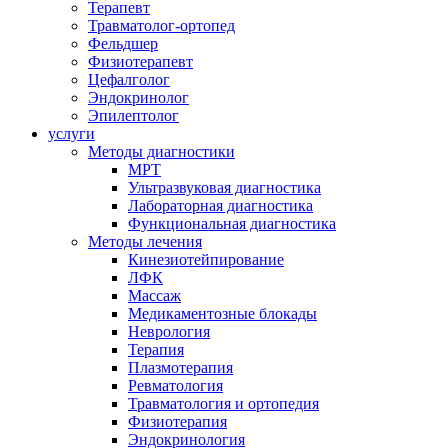
Терапевт
Травматолог-ортопед
Фельдшер
Физиотерапевт
Цефалголог
Эндокринолог
Эпилептолог
услуги
Методы диагностики
МРТ
Ультразвуковая диагностика
Лабораторная диагностика
Функциональная диагностика
Методы лечения
Кинезиотейпирование
ЛФК
Массаж
Медикаментозные блокады
Неврология
Терапия
Плазмотерапия
Ревматология
Травматология и ортопедия
Физиотерапия
Эндокринология