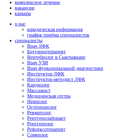
комплексное лечение
вакансии
карьера
о нас
юридическая информация
график приёма специалистов
специалисты
Врач ЛФК
Ботулинотерапевт
Вертебролог в Сыктывкаре
Врач УЗИ
Врач функциональной диагностики
Инструктор ЛФК
Инструктор-методист ЛФК
Кардиолог
Массажист
Медицинская сестра
Невролог
Остеопоролог
Ревматолог
Рентгенолаборант
Рентгенолог
Рефлексотерапевт
Сомнолог