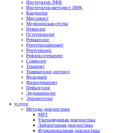
Инструктор ЛФК
Инструктор-методист ЛФК
Кардиолог
Массажист
Медицинская сестра
Невролог
Остеопоролог
Ревматолог
Рентгенолаборант
Рентгенолог
Рефлексотерапевт
Сомнолог
Терапевт
Травматолог-ортопед
Фельдшер
Физиотерапевт
Цефалголог
Эндокринолог
Эпилептолог
услуги
Методы диагностики
МРТ
Ультразвуковая диагностика
Лабораторная диагностика
Функциональная диагностика