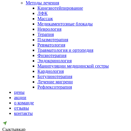
Методы лечения
Кинезиотейпирование
ЛФК
Массаж
Медикаментозные блокады
Неврология
Терапия
Плазмотерапия
Ревматология
Травматология и ортопедия
Физиотерапия
Эндокринология
Манипуляции медицинской сестры
Кардиология
Ботулинотерапия
Лечение мигрени
Рефлексотерапия
цены
акции
о команде
отзывы
контакты
Сыктывкар