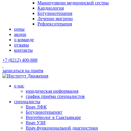
Манипуляции медицинской сестры
Кардиология
Ботулинотерапия
Лечение мигрени
Рефлексотерапия
цены
акции
о команде
отзывы
контакты
+7 (8212) 400-888
записаться на приём
о нас
юридическая информация
график приёма специалистов
специалисты
Врач ЛФК
Ботулинотерапевт
Вертебролог в Сыктывкаре
Врач УЗИ
Врач функциональной диагностики